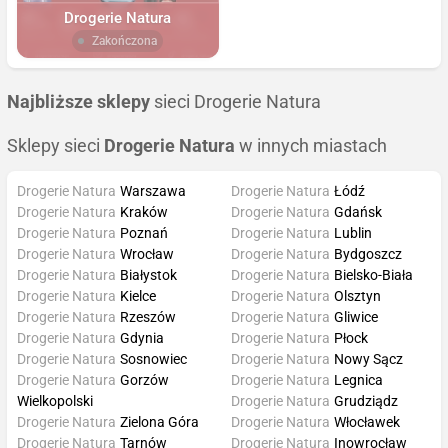
Drogerie Natura
Zakończona
Najbliższe sklepy
sieci Drogerie Natura
Sklepy sieci
Drogerie Natura
w innych miastach
Drogerie Natura
Warszawa
Drogerie Natura
Łódź
Drogerie Natura
Kraków
Drogerie Natura
Gdańsk
Drogerie Natura
Poznań
Drogerie Natura
Lublin
Drogerie Natura
Wrocław
Drogerie Natura
Bydgoszcz
Drogerie Natura
Białystok
Drogerie Natura
Bielsko-Biała
Drogerie Natura
Kielce
Drogerie Natura
Olsztyn
Drogerie Natura
Rzeszów
Drogerie Natura
Gliwice
Drogerie Natura
Gdynia
Drogerie Natura
Płock
Drogerie Natura
Sosnowiec
Drogerie Natura
Nowy Sącz
Drogerie Natura
Gorzów
Drogerie Natura
Legnica
Wielkopolski
Drogerie Natura
Grudziądz
Drogerie Natura
Zielona Góra
Drogerie Natura
Włocławek
Drogerie Natura
Tarnów
Drogerie Natura
Inowrocław