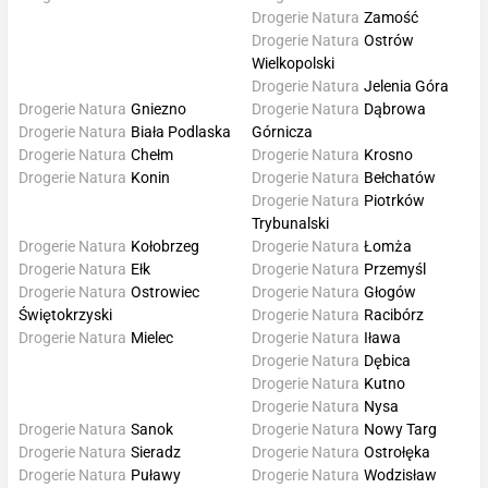
Drogerie Natura
Zamość
Drogerie Natura
Ostrów
Wielkopolski
Drogerie Natura
Jelenia Góra
Drogerie Natura
Gniezno
Drogerie Natura
Dąbrowa
Drogerie Natura
Biała Podlaska
Górnicza
Drogerie Natura
Chełm
Drogerie Natura
Krosno
Drogerie Natura
Konin
Drogerie Natura
Bełchatów
Drogerie Natura
Piotrków
Trybunalski
Drogerie Natura
Kołobrzeg
Drogerie Natura
Łomża
Drogerie Natura
Ełk
Drogerie Natura
Przemyśl
Drogerie Natura
Ostrowiec
Drogerie Natura
Głogów
Świętokrzyski
Drogerie Natura
Racibórz
Drogerie Natura
Mielec
Drogerie Natura
Iława
Drogerie Natura
Dębica
Drogerie Natura
Kutno
Drogerie Natura
Nysa
Drogerie Natura
Sanok
Drogerie Natura
Nowy Targ
Drogerie Natura
Sieradz
Drogerie Natura
Ostrołęka
Drogerie Natura
Puławy
Drogerie Natura
Wodzisław