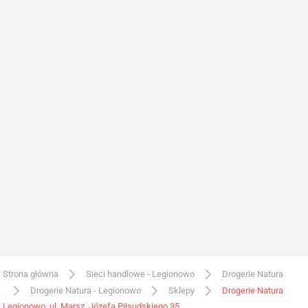
Strona główna
Sieci handlowe - Legionowo
Drogerie Natura
Drogerie Natura - Legionowo
Sklepy
Drogerie Natura
Legionowo, ul. Marsz. Józefa Piłsudskiego 35