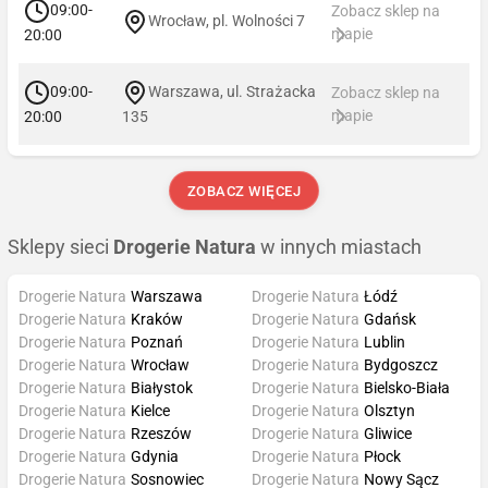
09:00-
Zobacz sklep na
Wrocław, pl. Wolności 7
mapie
20:00
09:00-
Warszawa, ul. Strażacka
Zobacz sklep na
mapie
20:00
135
ZOBACZ WIĘCEJ
Sklepy sieci
Drogerie Natura
w innych miastach
Drogerie Natura
Warszawa
Drogerie Natura
Łódź
Drogerie Natura
Kraków
Drogerie Natura
Gdańsk
Drogerie Natura
Poznań
Drogerie Natura
Lublin
Drogerie Natura
Wrocław
Drogerie Natura
Bydgoszcz
Drogerie Natura
Białystok
Drogerie Natura
Bielsko-Biała
Drogerie Natura
Kielce
Drogerie Natura
Olsztyn
Drogerie Natura
Rzeszów
Drogerie Natura
Gliwice
Drogerie Natura
Gdynia
Drogerie Natura
Płock
Drogerie Natura
Sosnowiec
Drogerie Natura
Nowy Sącz