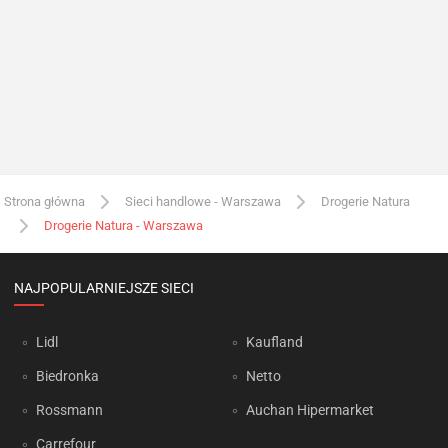
Strona główna
Sieci handlowe - Warszawa
Drogerie Natura
Drogerie Natura - Warszawa
NAJPOPULARNIEJSZE SIECI
Lidl
Kaufland
Biedronka
Netto
Rossmann
Auchan Hipermarket
Carrefour