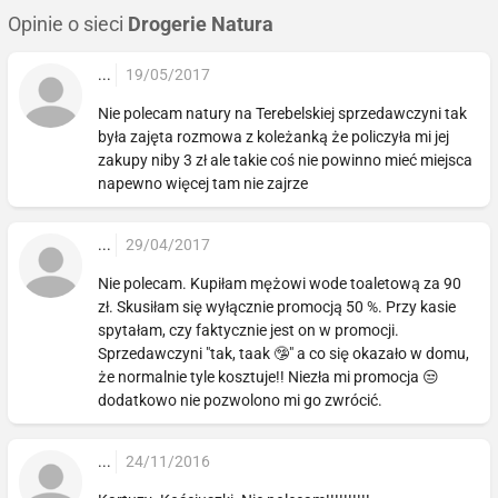
Opinie o sieci
Drogerie Natura
...
19/05/2017
Nie polecam natury na Terebelskiej sprzedawczyni tak
była zajęta rozmowa z koleżanką że policzyła mi jej
zakupy niby 3 zł ale takie coś nie powinno mieć miejsca
napewno więcej tam nie zajrze
...
29/04/2017
Nie polecam. Kupiłam mężowi wode toaletową za 90
zł. Skusiłam się wyłącznie promocją 50 %. Przy kasie
spytałam, czy faktycznie jest on w promocji.
Sprzedawczyni "tak, taak 🤥" a co się okazało w domu,
że normalnie tyle kosztuje!! Niezła mi promocja 😒
dodatkowo nie pozwolono mi go zwrócić.
...
24/11/2016