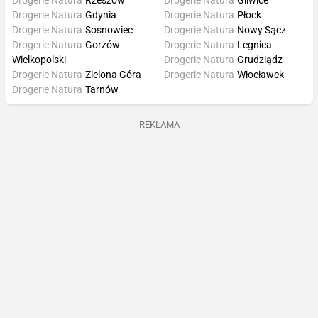
Drogerie Natura
Rzeszów
Drogerie Natura
Gliwice
Drogerie Natura
Gdynia
Drogerie Natura
Płock
Drogerie Natura
Sosnowiec
Drogerie Natura
Nowy Sącz
Drogerie Natura
Gorzów
Drogerie Natura
Legnica
Wielkopolski
Drogerie Natura
Grudziądz
Drogerie Natura
Zielona Góra
Drogerie Natura
Włocławek
Drogerie Natura
Tarnów
REKLAMA