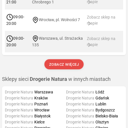
mapie
21:00
Chrobrego 1
09:00-
Zobacz sklep na
Wrocław, pl. Wolności 7
mapie
20:00
09:00-
Warszawa, ul. Strażacka
Zobacz sklep na
mapie
20:00
135
ZOBACZ WIĘCEJ
Sklepy sieci
Drogerie Natura
w innych miastach
Drogerie Natura
Warszawa
Drogerie Natura
Łódź
Drogerie Natura
Kraków
Drogerie Natura
Gdańsk
Drogerie Natura
Poznań
Drogerie Natura
Lublin
Drogerie Natura
Wrocław
Drogerie Natura
Bydgoszcz
Drogerie Natura
Białystok
Drogerie Natura
Bielsko-Biała
Drogerie Natura
Kielce
Drogerie Natura
Olsztyn