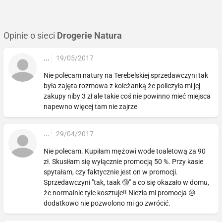
Opinie o sieci
Drogerie Natura
...
19/05/2017
Nie polecam natury na Terebelskiej sprzedawczyni tak
była zajęta rozmowa z koleżanką że policzyła mi jej
zakupy niby 3 zł ale takie coś nie powinno mieć miejsca
napewno więcej tam nie zajrze
...
29/04/2017
Nie polecam. Kupiłam mężowi wode toaletową za 90
zł. Skusiłam się wyłącznie promocją 50 %. Przy kasie
spytałam, czy faktycznie jest on w promocji.
Sprzedawczyni "tak, taak 🤥" a co się okazało w domu,
że normalnie tyle kosztuje!! Niezła mi promocja 😒
dodatkowo nie pozwolono mi go zwrócić.