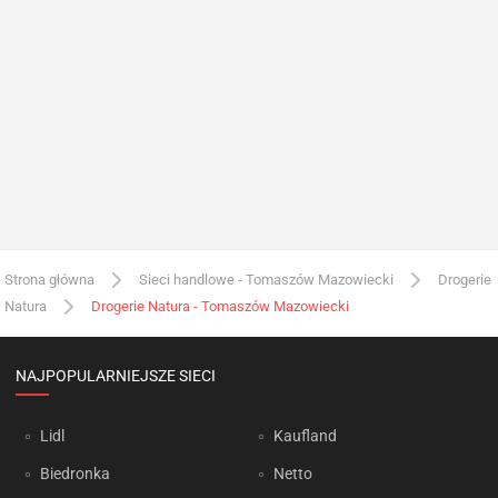
Strona główna
Sieci handlowe - Tomaszów Mazowiecki
Drogerie
Natura
Drogerie Natura - Tomaszów Mazowiecki
NAJPOPULARNIEJSZE SIECI
Lidl
Kaufland
Biedronka
Netto