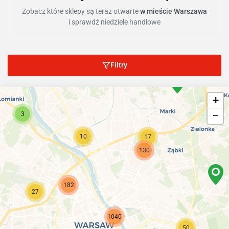
Zobacz które sklepy są teraz otwarte
w mieście Warszawa
i sprawdź niedziele handlowe
Filtry
+
−
3
10
17
130
182
27
1040
50