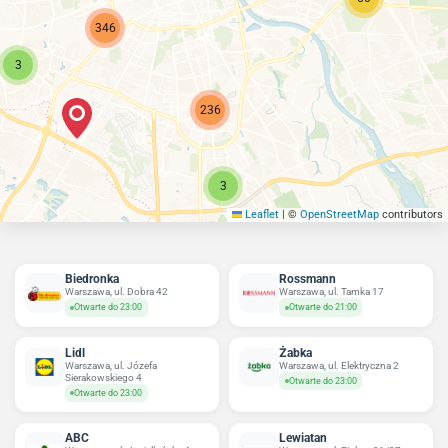
346
3
236
3
Leaflet
|
©
OpenStreetMap
contributors
Biedronka
Rossmann
Warszawa, ul. Dobra 42
Warszawa, ul. Tamka 17
Otwarte do 23:00
Otwarte do 21:00
Lidl
Żabka
Warszawa, ul. Józefa
Warszawa, ul. Elektryczna 2
Sierakowskiego 4
Otwarte do 23:00
Otwarte do 23:00
ABC
Lewiatan